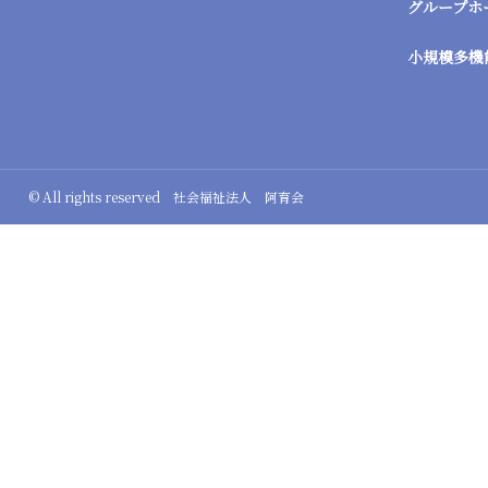
グループホ
小規模多機
© All rights reserved 社会福祉法人 阿育会