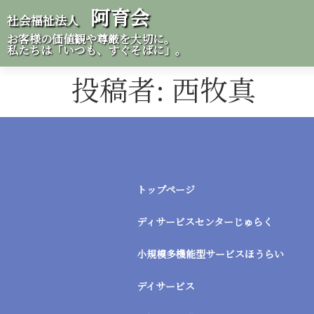
阿育会
社会福祉法人
お客様の価値観や尊厳を大切に。
私たちは「いつも、すぐそばに」。
投稿者:
西牧真
トップページ
ディサービスセンターじゅらく
小規模多機能型サービスほうらい
デイサービス